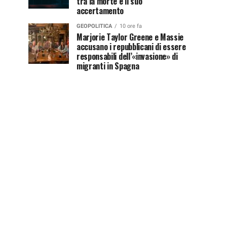
tra la morte e il suo
accertamento
GEOPOLITICA
10 ore fa
Marjorie Taylor Greene e Massie
accusano i repubblicani di essere
responsabili dell’«invasione» di
migranti in Spagna