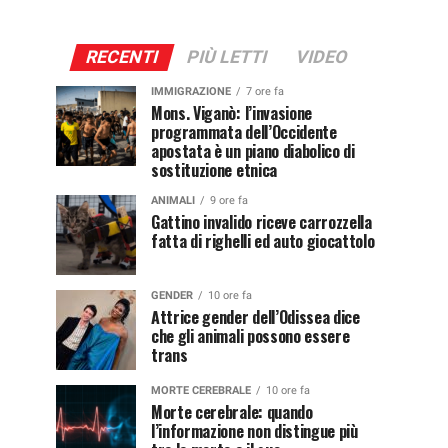
RECENTI
PIÙ LETTI
VIDEO
IMMIGRAZIONE
7 ore fa
Mons. Viganò: l’invasione
programmata dell’Occidente
apostata è un piano diabolico di
sostituzione etnica
ANIMALI
9 ore fa
Gattino invalido riceve carrozzella
fatta di righelli ed auto giocattolo
GENDER
10 ore fa
Attrice gender dell’Odissea dice
che gli animali possono essere
trans
MORTE CEREBRALE
10 ore fa
Morte cerebrale: quando
l’informazione non distingue più