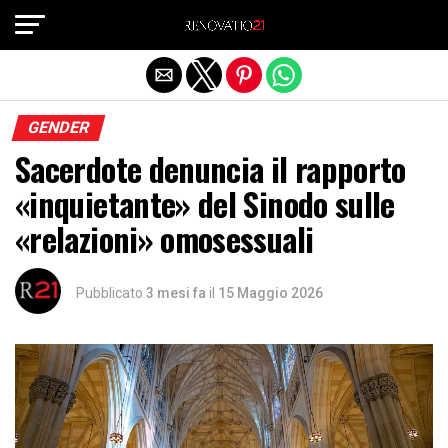
Exit mobile version
GENDER
Sacerdote denuncia il rapporto
«inquietante» del Sinodo sulle
«relazioni» omosessuali
Pubblicato
3 mesi fa
il
15 Maggio 2026