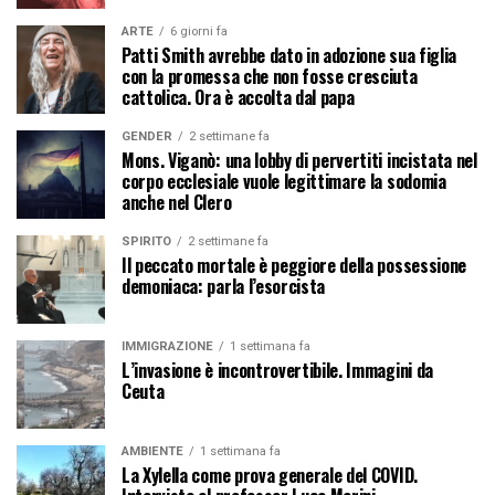
ARTE
6 giorni fa
Patti Smith avrebbe dato in adozione sua figlia
con la promessa che non fosse cresciuta
cattolica. Ora è accolta dal papa
GENDER
2 settimane fa
Mons. Viganò: una lobby di pervertiti incistata nel
corpo ecclesiale vuole legittimare la sodomia
anche nel Clero
SPIRITO
2 settimane fa
Il peccato mortale è peggiore della possessione
demoniaca: parla l’esorcista
IMMIGRAZIONE
1 settimana fa
L’invasione è incontrovertibile. Immagini da
Ceuta
AMBIENTE
1 settimana fa
La Xylella come prova generale del COVID.