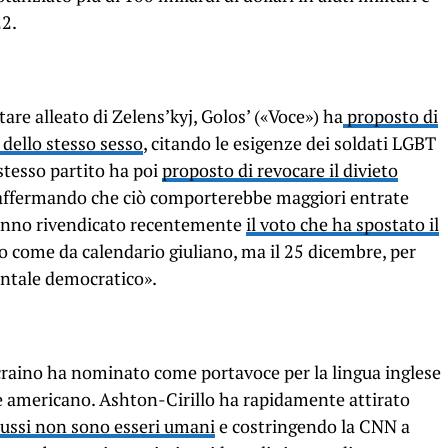
22.
are alleato di Zelens’kyj, Golos’ («Voce») ha
proposto di
e dello stesso sesso
, citando le esigenze dei soldati LGBT
stesso partito ha poi
proposto di revocare il divieto
 affermando che ciò comporterebbe maggiori entrate
 hanno rivendicato recentemente
il voto che ha spostato il
io come da calendario giuliano, ma il 25 dicembre, per
entale democratico».
 ucraino ha nominato come portavoce per la lingua inglese
e americano. Ashton-Cirillo ha rapidamente attirato
russi non sono esseri umani
e costringendo la CNN a