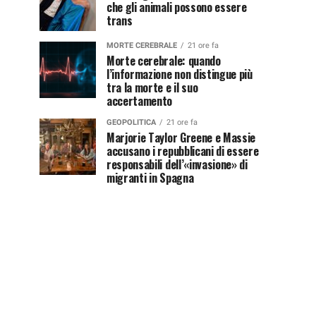
che gli animali possono essere
trans
MORTE CEREBRALE
21 ore fa
Morte cerebrale: quando
l’informazione non distingue più
tra la morte e il suo
accertamento
GEOPOLITICA
21 ore fa
Marjorie Taylor Greene e Massie
accusano i repubblicani di essere
responsabili dell’«invasione» di
migranti in Spagna