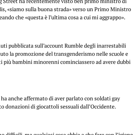
g Street ha recentemente visto ben primo ministro di
lis, «siamo sulla buona strada» verso un Primo Ministro
neando che «questa è l’ultima cosa a cui mi aggrappo».
ti pubblicata sull’account Rumble degli inarrestabili
enuto la promozione del transgenderismo nelle scuole e
olti più bambini minorenni cominciassero ad avere dubbi
ha anche affermato di aver parlato con soldati gay
o donazioni di giocattoli sessuali dall’Occidente.
o difficili, ma qualsiasi cosa abbia a che fare con l’igiene