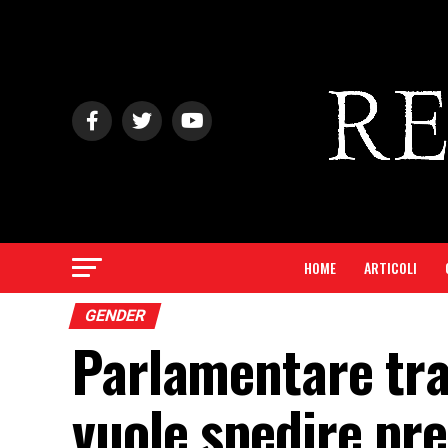
HOME
ARTICOLI
GENDER
Parlamentare tra
vuole spedire pre