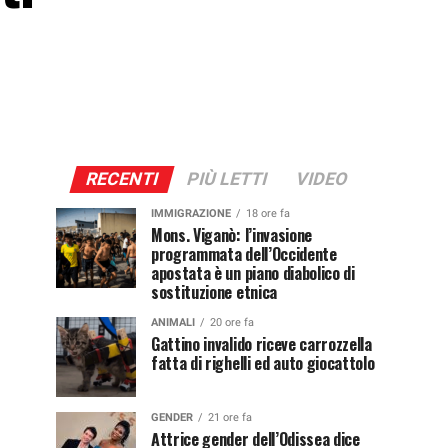
RECENTI
PIÙ LETTI
VIDEO
IMMIGRAZIONE
18 ore fa
Mons. Viganò: l’invasione
programmata dell’Occidente
apostata è un piano diabolico di
sostituzione etnica
ANIMALI
20 ore fa
Gattino invalido riceve carrozzella
fatta di righelli ed auto giocattolo
GENDER
21 ore fa
Attrice gender dell’Odissea dice