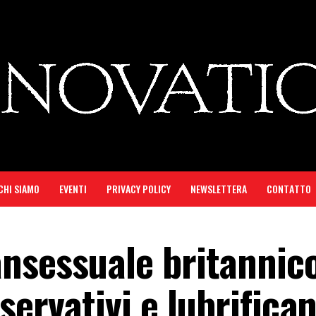
CHI SIAMO
EVENTI
PRIVACY POLICY
NEWSLETTERA
CONTATTO
nsessuale britannic
servativi e lubrifican