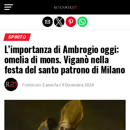
Exit mobile version
SPIRITO
L’importanza di Ambrogio oggi:
omelia di mons. Viganò nella
festa del santo patrono di Milano
Pubblicato
2 anni fa
il
9 Dicembre 2024