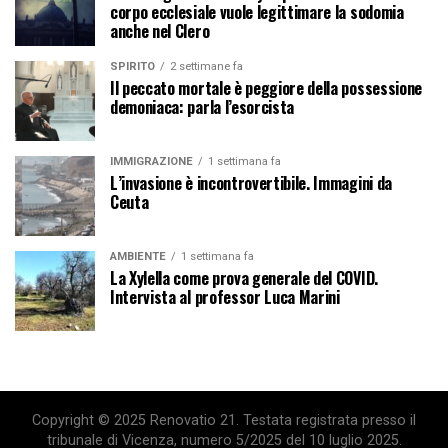
corpo ecclesiale vuole legittimare la sodomia
anche nel Clero
SPIRITO
2 settimane fa
Il peccato mortale è peggiore della possessione
demoniaca: parla l’esorcista
IMMIGRAZIONE
1 settimana fa
L’invasione è incontrovertibile. Immagini da
Ceuta
AMBIENTE
1 settimana fa
La Xylella come prova generale del COVID.
Intervista al professor Luca Marini
Copyright © 2025 Renovatio 21. Testata registrata presso il
tribunale di Vicenza, numero 5/2025 del 10 luglio 2025.