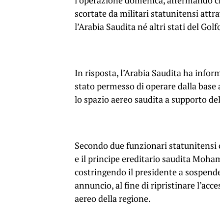
l’operazione domenica, affermando ch
scortate da militari statunitensi attr
l’Arabia Saudita né altri stati del Gol
In risposta, l’Arabia Saudita ha info
stato permesso di operare dalla base 
lo spazio aereo saudita a supporto de
Secondo due funzionari statunitensi 
e il principe ereditario saudita Moha
costringendo il presidente a sospender
annuncio, al fine di ripristinare l’ac
aereo della regione.