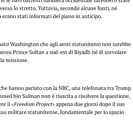
e le navi battenti bandiera occidentale sarebbero state
averso lo stretto. Tuttavia, secondo alcune fonti, né
fo erano stati informati del piano in anticipo.
rmato Washington che agli aerei statunitensi non sarebbe
aerea Prince Sultan a sud-est di Riyadh né di sorvolare
lla missione.
che hanno parlato con la NBC, una telefonata tra Trump
mmed bin Salman non è riuscita a risolvere la questione,
e il «
Freedom Project
» appena due giorni dopo il suo
cesso militare statunitense, fondamentale per lo spazio