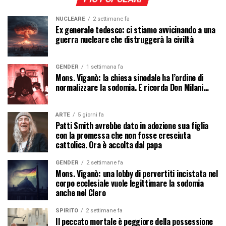
NUCLEARE
2 settimane fa
Ex generale tedesco: ci stiamo avvicinando a una
guerra nucleare che distruggerà la civiltà
GENDER
1 settimana fa
Mons. Viganò: la chiesa sinodale ha l’ordine di
normalizzare la sodomia. E ricorda Don Milani…
ARTE
5 giorni fa
Patti Smith avrebbe dato in adozione sua figlia
con la promessa che non fosse cresciuta
cattolica. Ora è accolta dal papa
GENDER
2 settimane fa
Mons. Viganò: una lobby di pervertiti incistata nel
corpo ecclesiale vuole legittimare la sodomia
anche nel Clero
SPIRITO
2 settimane fa
Il peccato mortale è peggiore della possessione