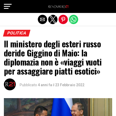
Exit mobile version
POLITICA
Il ministero degli esteri russo
deride Giggino di Maio: la
diplomazia non è «viaggi vuoti
per assaggiare piatti esotici»
Pubblicato
4 anni fa
il
23 Febbraio 2022