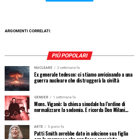
ARGOMENTI CORRELATI:
PIÙ POPOLARI
NUCLEARE
2 settimane fa
Ex generale tedesco: ci stiamo avvicinando a una
guerra nucleare che distruggerà la civiltà
GENDER
1 settimana fa
Mons. Viganò: la chiesa sinodale ha l’ordine di
normalizzare la sodomia. E ricorda Don Milani…
ARTE
5 giorni fa
Patti Smith avrebbe dato in adozione sua figlia