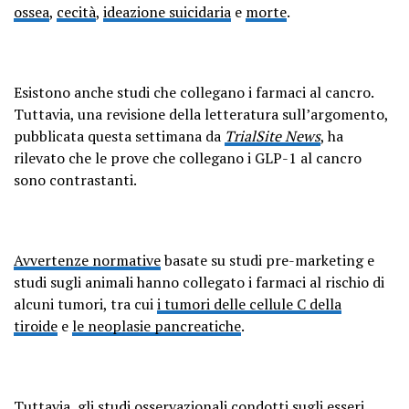
ossea
,
cecità
,
ideazione suicidaria
e
morte
.
Esistono anche studi che collegano i farmaci al cancro.
Tuttavia, una revisione della letteratura sull’argomento,
pubblicata questa settimana da
TrialSite News
, ha
rilevato che le prove che collegano i GLP-1 al cancro
sono contrastanti.
Avvertenze normative
basate su studi pre-marketing e
studi sugli animali hanno collegato i farmaci al rischio di
alcuni tumori, tra cui
i tumori delle cellule C della
tiroide
e
le neoplasie pancreatiche
.
Tuttavia,
gli studi osservazionali
condotti sugli esseri