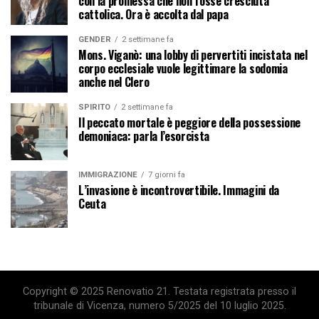
con la promessa che non fosse cresciuta
cattolica. Ora è accolta dal papa
GENDER
2 settimane fa
Mons. Viganò: una lobby di pervertiti incistata nel
corpo ecclesiale vuole legittimare la sodomia
anche nel Clero
SPIRITO
2 settimane fa
Il peccato mortale è peggiore della possessione
demoniaca: parla l’esorcista
IMMIGRAZIONE
7 giorni fa
L’invasione è incontrovertibile. Immagini da
Ceuta
Copyright © 2025 Renovatio 21. Testata registrata presso il
tribunale di Vicenza, numero 5/2025 del 10 luglio 2025.