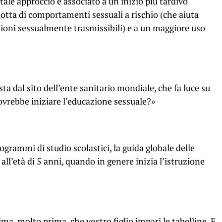
ale approccio è associato a un inizio più tardivo
idotta di comportamenti sessuali a rischio (che aiuta
ezioni sessualmente trasmissibili) e a un maggiore uso
 dal sito dell’ente sanitario mondiale, che fa luce su
vrebbe iniziare l’educazione sessuale?»
ogrammi di studio scolastici, la guida globale delle
 all’età di 5 anni, quando in genere inizia l’istruzione
a, molto prima, che vostro figlio impari le tabelline. E,