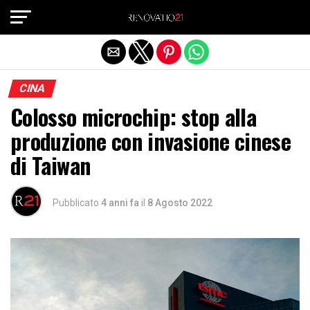
Exit mobile version
CINA
Colosso microchip: stop alla
produzione con invasione cinese
di Taiwan
Pubblicato
4 anni fa
il
8 Agosto 2022