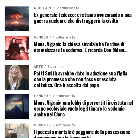
NUCLEARE
2 settimane fa
Ex generale tedesco: ci stiamo avvicinando a una
guerra nucleare che distruggerà la civiltà
GENDER
1 settimana fa
Mons. Viganò: la chiesa sinodale ha l’ordine di
normalizzare la sodomia. E ricorda Don Milani…
ARTE
5 giorni fa
Patti Smith avrebbe dato in adozione sua figlia
con la promessa che non fosse cresciuta
cattolica. Ora è accolta dal papa
GENDER
2 settimane fa
Mons. Viganò: una lobby di pervertiti incistata nel
corpo ecclesiale vuole legittimare la sodomia
anche nel Clero
SPIRITO
2 settimane fa
Il peccato mortale è peggiore della possessione
demoniaca: parla l’esorcista