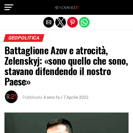
Exit mobile version
GEOPOLITICA
Battaglione Azov e atrocità,
Zelenskyj: «sono quello che sono,
stavano difendendo il nostro
Paese»
Pubblicato
4 anni fa
il
7 Aprile 2022