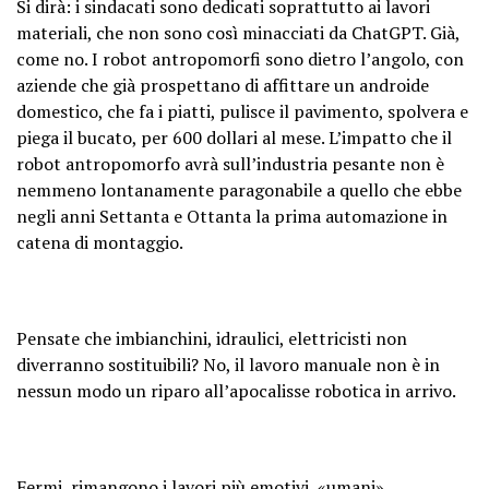
Si dirà: i sindacati sono dedicati soprattutto ai lavori
materiali, che non sono così minacciati da ChatGPT. Già,
come no. I robot antropomorfi sono dietro l’angolo, con
aziende che già prospettano di affittare un androide
domestico, che fa i piatti, pulisce il pavimento, spolvera e
piega il bucato, per 600 dollari al mese. L’impatto che il
robot antropomorfo avrà sull’industria pesante non è
nemmeno lontanamente paragonabile a quello che ebbe
negli anni Settanta e Ottanta la prima automazione in
catena di montaggio.
Pensate che imbianchini, idraulici, elettricisti non
diverranno sostituibili? No, il lavoro manuale non è in
nessun modo un riparo all’apocalisse robotica in arrivo.
Fermi, rimangono i lavori più emotivi, «umani»…