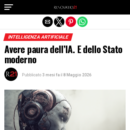
Exit mobile version
INTELLIGENZA ARTIFICIALE
Avere paura dell’IA. E dello Stato
moderno
Pubblicato
3 mesi fa
il
8 Maggio 2026