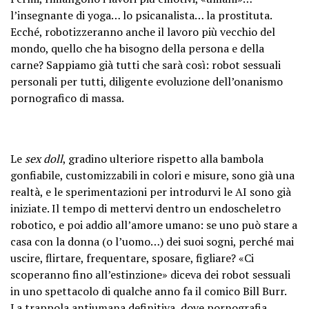
l’insegnante di yoga… lo psicanalista… la prostituta.
Ecché, robotizzeranno anche il lavoro più vecchio del
mondo, quello che ha bisogno della persona e della
carne? Sappiamo già tutti che sarà così: robot sessuali
personali per tutti, diligente evoluzione dell’onanismo
pornografico di massa.
Le
sex doll
, gradino ulteriore rispetto alla bambola
gonfiabile, customizzabili in colori e misure, sono già una
realtà, e le sperimentazioni per introdurvi le AI sono già
iniziate. Il tempo di mettervi dentro un endoscheletro
robotico, e poi addio all’amore umano: se uno può stare a
casa con la donna (o l’uomo…) dei suoi sogni, perché mai
uscire, flirtare, frequentare, sposare, figliare? «Ci
scoperanno fino all’estinzione» diceva dei robot sessuali
in uno spettacolo di qualche anno fa il comico Bill Burr.
La trappola antiumana definitiva, dove pornografia