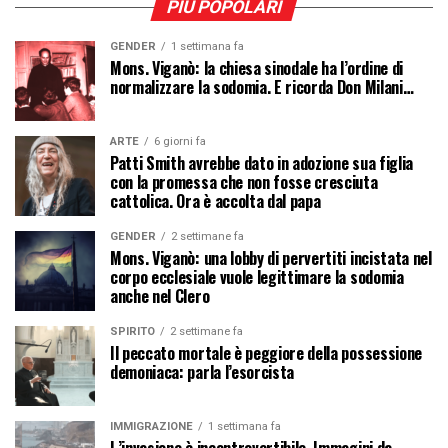
PIÙ POPOLARI
GENDER
1 settimana fa
Mons. Viganò: la chiesa sinodale ha l’ordine di
normalizzare la sodomia. E ricorda Don Milani…
ARTE
6 giorni fa
Patti Smith avrebbe dato in adozione sua figlia
con la promessa che non fosse cresciuta
cattolica. Ora è accolta dal papa
GENDER
2 settimane fa
Mons. Viganò: una lobby di pervertiti incistata nel
corpo ecclesiale vuole legittimare la sodomia
anche nel Clero
SPIRITO
2 settimane fa
Il peccato mortale è peggiore della possessione
demoniaca: parla l’esorcista
IMMIGRAZIONE
1 settimana fa