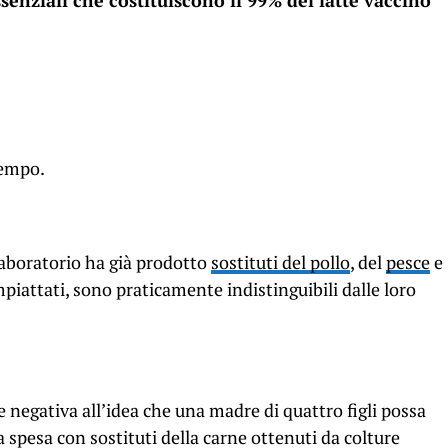
essenziali che costituiscono il 99% del latte vaccino
tempo.
 laboratorio ha già prodotto
sostituti
del pollo
, del
pesce
e
piattati, sono praticamente indistinguibili dalle loro
ne negativa all’idea che una madre di quattro figli possa
a spesa con sostituti della carne ottenuti da colture