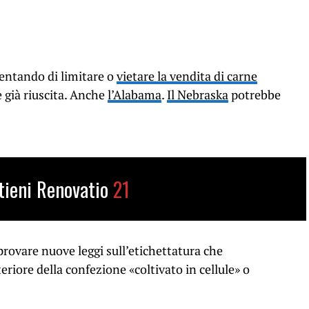
tentando di limitare o
vietare la vendita di carne
è già riuscita. Anche
l’Alabama
.
Il Nebraska
potrebbe
tieni Renovatio
21
pprovare nuove leggi sull’etichettatura che
eriore della confezione «coltivato in cellule» o