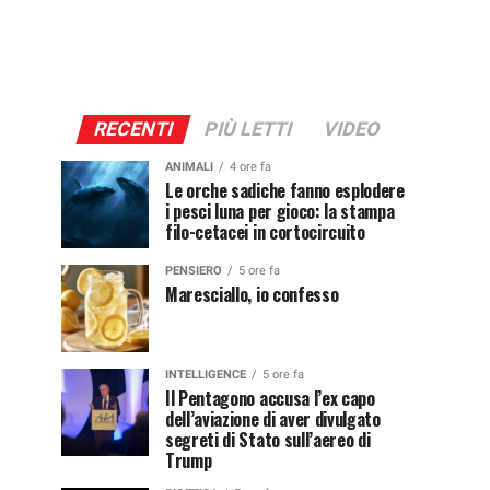
RECENTI
PIÙ LETTI
VIDEO
ANIMALI
4 ore fa
Le orche sadiche fanno esplodere
i pesci luna per gioco: la stampa
filo-cetacei in cortocircuito
PENSIERO
5 ore fa
Maresciallo, io confesso
INTELLIGENCE
5 ore fa
Il Pentagono accusa l’ex capo
dell’aviazione di aver divulgato
segreti di Stato sull’aereo di
Trump