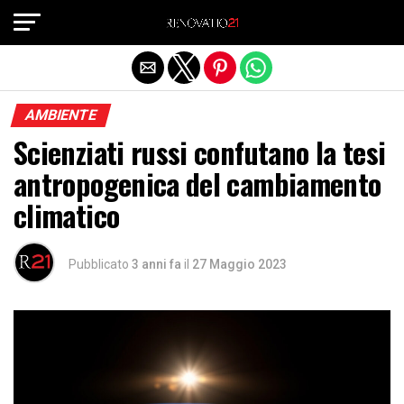
Exit mobile version
AMBIENTE
Scienziati russi confutano la tesi
antropogenica del cambiamento
climatico
Pubblicato
3 anni fa
il
27 Maggio 2023