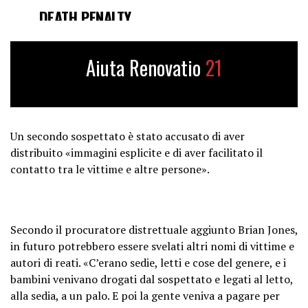
DEATH PENALTY
pic.twitter.com/9KMYsfs6jt
Aiuta Renovatio
21
— Libs of TikTok (@libsoftiktok)
July 23, 2025
Un secondo sospettato è stato accusato di aver
distribuito «immagini esplicite e di aver facilitato il
contatto tra le vittime e altre persone».
Secondo il procuratore distrettuale aggiunto Brian Jones,
in futuro potrebbero essere svelati altri nomi di vittime e
autori di reati. «C’erano sedie, letti e cose del genere, e i
bambini venivano drogati dal sospettato e legati al letto,
alla sedia, a un palo. E poi la gente veniva a pagare per