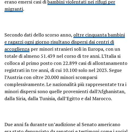
erano emersi casi di
bambini violentati nei rifugi per
migranti
.
Secondo dati dello scorso anno,
oltre cinquanta bambini
e ragazzi ogni giorno risultano dispersi dai centri di
accoglienza
per minori stranieri soli in Europa, con un
totale di almeno 51.439 nel corso di tre anni. L’Italia si
colloca al primo posto con 22.899 casi di allontanamento
registrati in tre anni, di cui 10.100 solo nel 2023. Segue
l’Austria con oltre 20.000 minori scomparsi
complessivamente. Le nazionalità più rappresentate tra i
minori dispersi sono quelle provenienti dall’Afghanistan,
dalla Siria, dalla Tunisia, dall’Egitto e dal Marocco.
Due anni fa durante un’audizione al Senato americano
era stato denunciato da senatori e testimoni come
i social