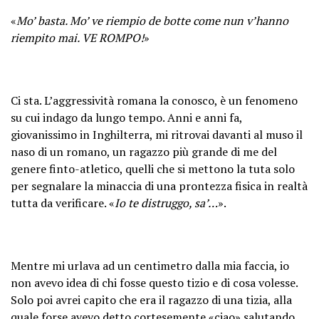
«
Mo’ basta. Mo’ ve riempio de botte come nun v’hanno
riempito mai. VE ROMPO!
»
Ci sta. L’aggressività romana la conosco, è un fenomeno
su cui indago da lungo tempo. Anni e anni fa,
giovanissimo in Inghilterra, mi ritrovai davanti al muso il
naso di un romano, un ragazzo più grande di me del
genere finto-atletico, quelli che si mettono la tuta solo
per segnalare la minaccia di una prontezza fisica in realtà
tutta da verificare. «
Io te distruggo, sa’…
».
Mentre mi urlava ad un centimetro dalla mia faccia, io
non avevo idea di chi fosse questo tizio e di cosa volesse.
Solo poi avrei capito che era il ragazzo di una tizia, alla
quale forse avevo detto cortesemente «ciao» salutando