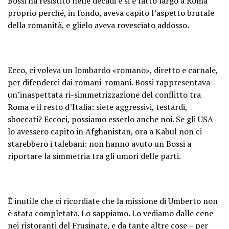
Bossi ha resistito nelle decadi e si è fatto largo a Roma
proprio perché, in fondo, aveva capito l’aspetto brutale
della romanità, e glielo aveva rovesciato addosso.
Ecco, ci voleva un lombardo «romano», diretto e carnale,
per difenderci dai romani-romani. Bossi rappresentava
un’inaspettata ri-simmetrizzazione del conflitto tra
Roma e il resto d’Italia: siete aggressivi, testardi,
sboccati? Eccoci, possiamo esserlo anche noi. Se gli USA
lo avessero capito in Afghanistan, ora a Kabul non ci
starebbero i talebani: non hanno avuto un Bossi a
riportare la simmetria tra gli umori delle parti.
È inutile che ci ricordiate che la missione di Umberto non
è stata completata. Lo sappiamo. Lo vediamo dalle cene
nei ristoranti del Frusinate, e da tante altre cose – per