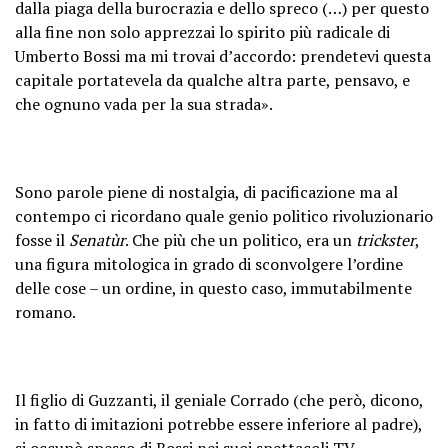
dalla piaga della burocrazia e dello spreco (…) per questo
alla fine non solo apprezzai lo spirito più radicale di
Umberto Bossi ma mi trovai d’accordo: prendetevi questa
capitale portatevela da qualche altra parte, pensavo, e
che ognuno vada per la sua strada».
Sono parole piene di nostalgia, di pacificazione ma al
contempo ci ricordano quale genio politico rivoluzionario
fosse il
Senatùr
. Che più che un politico, era un
trickster
,
una figura mitologica in grado di sconvolgere l’ordine
delle cose – un ordine, in questo caso, immutabilmente
romano.
Il figlio di Guzzanti, il geniale Corrado (che però, dicono,
in fatto di imitazioni potrebbe essere inferiore al padre),
si occupò spesso di Bossi nei suoi spettacoli TV.