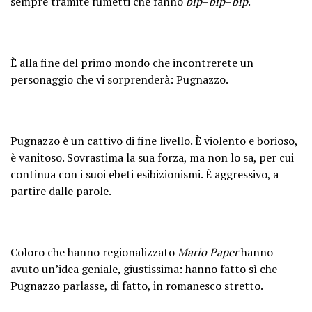
sempre tramite fumetti che fanno
bip
–
bip
–
bip
.
È alla fine del primo mondo che incontrerete un
personaggio che vi sorprenderà: Pugnazzo.
Pugnazzo è un cattivo di fine livello. È violento e borioso,
è vanitoso. Sovrastima la sua forza, ma non lo sa, per cui
continua con i suoi ebeti esibizionismi. È aggressivo, a
partire dalle parole.
Coloro che hanno regionalizzato
Mario Paper
hanno
avuto un’idea geniale, giustissima: hanno fatto sì che
Pugnazzo parlasse, di fatto, in romanesco stretto.