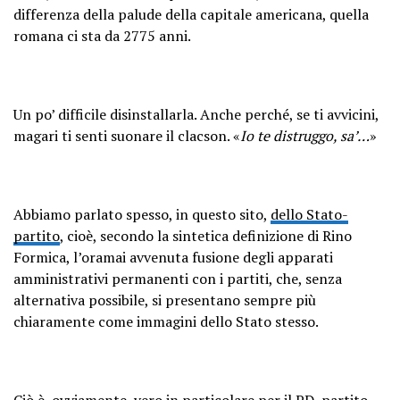
differenza della palude della capitale americana, quella
romana ci sta da 2775 anni.
Un po’ difficile disinstallarla. Anche perché, se ti avvicini,
magari ti senti suonare il clacson. «
Io te distruggo, sa’…
»
Abbiamo parlato spesso, in questo sito,
dello Stato-
partito
, cioè, secondo la sintetica definizione di Rino
Formica, l’oramai avvenuta fusione degli apparati
amministrativi permanenti con i partiti, che, senza
alternativa possibile, si presentano sempre più
chiaramente come immagini dello Stato stesso.
Ciò è, ovviamente, vero
in particolare per il PD, partito