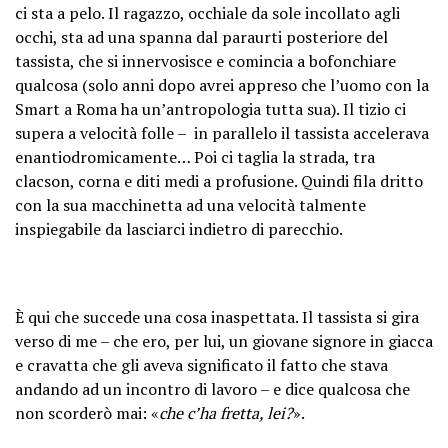
ci sta a pelo. Il ragazzo, occhiale da sole incollato agli
occhi, sta ad una spanna dal paraurti posteriore del
tassista, che si innervosisce e comincia a bofonchiare
qualcosa (solo anni dopo avrei appreso che l’uomo con la
Smart a Roma ha un’antropologia tutta sua). Il tizio ci
supera a velocità folle – in parallelo il tassista accelerava
enantiodromicamente… Poi ci taglia la strada, tra
clacson, corna e diti medi a profusione. Quindi fila dritto
con la sua macchinetta ad una velocità talmente
inspiegabile da lasciarci indietro di parecchio.
È qui che succede una cosa inaspettata. Il tassista si gira
verso di me – che ero, per lui, un giovane signore in giacca
e cravatta che gli aveva significato il fatto che stava
andando ad un incontro di lavoro – e dice qualcosa che
non scorderò mai: «
che c’ha fretta, lei?
».