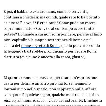
E poi, il babbano extraromano, come lo scrivente,
continua a chiedersi: ma quindi, quale rete lo ha portato
ad essere lì dove è? È ereditaria? Come può uno essere
soprannominato «Rocky» e al contempo avere tanto
potere? Domande a cui non so rispondere, perché al laico
non-capitolino la mappa sotterranea di Roma è più
celata del
nome segreto di Roma
, quello per cui secondo
la leggenda basterebbe pronunciarlo per vedere Roma
distrutta (qualcuno è ancora alla cerca, giusto?).
Di questo «mondo di mezzo», per usare un’espressione
usata per definire un altro giro ma forse nemmeno
lontanissimo nello spazio, non sappiamo nulla, affiora
solo qua e là qualche segno, qualche mostro – dal latino
moneo
, ammonire. Ecco il video del ristorante. L’inchiesta
«Mafia capitale», finita non esattamente come sembrava