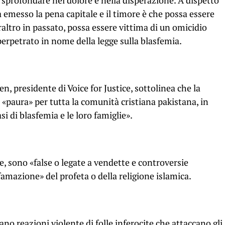
 sprofondare nel dolore e nella disperazione. A dispetto
a emesso la pena capitale e il timore è che possa essere
ltro in passato, possa essere vittima di un omicidio
perpetrato in nome della legge sulla blasfemia.
n, presidente di Voice for Justice, sottolinea che la
«paura» per tutta la comunità cristiana pakistana, in
si di blasfemia e le loro famiglie».
, sono «false o legate a vendette e controversie
ffamazione» del profeta o della religione islamica.
cano reazioni violente di folle inferocite che attaccano gli