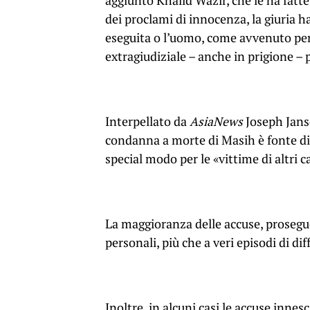
aggiunto Khalid Wazir, che le ha fatte
dei proclami di innocenza, la giuria h
eseguita o l’uomo, come avvenuto pera
extragiudiziale – anche in prigione – 
Interpellato da
AsiaNews
Joseph Janse
condanna a morte di Masih è fonte di 
special modo per le «vittime di altri ca
La maggioranza delle accuse, prosegue
personali, più che a veri episodi di di
Inoltre, in alcuni casi le accuse innes