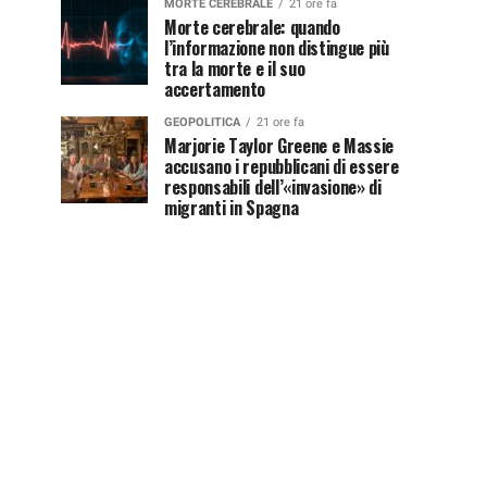
MORTE CEREBRALE
21 ore fa
Morte cerebrale: quando
l’informazione non distingue più
tra la morte e il suo
accertamento
GEOPOLITICA
21 ore fa
Marjorie Taylor Greene e Massie
accusano i repubblicani di essere
responsabili dell’«invasione» di
migranti in Spagna