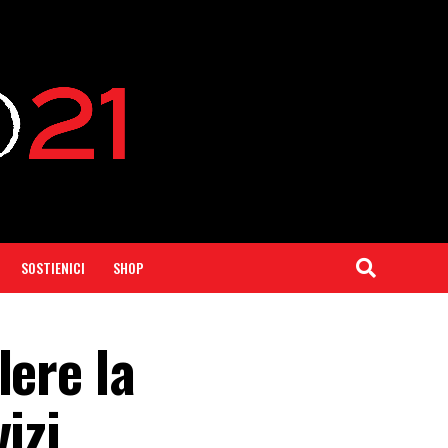
SOSTIENICI
SHOP
lere la
izi