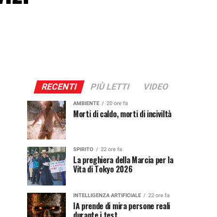
RECENTI
PIÙ LETTI
VIDEO
AMBIENTE
20 ore fa
Morti di caldo, morti di inciviltà
SPIRITO
22 ore fa
La preghiera della Marcia per la
Vita di Tokyo 2026
INTELLIGENZA ARTIFICIALE
22 ore fa
IA prende di mira persone reali
durante i test