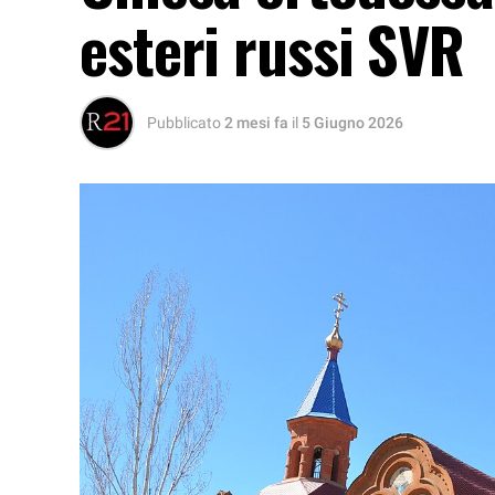
esteri russi SVR
Pubblicato
2 mesi fa
il
5 Giugno 2026