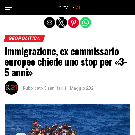
Exit mobile version
GEOPOLITICA
Immigrazione, ex commissario
europeo chiede uno stop per «3-
5 anni»
Pubblicato
5 anni fa
il
11 Maggio 2021