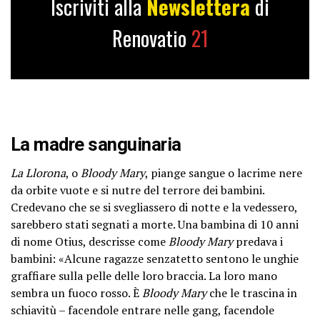
Iscriviti alla
Newslettera
di
Renovatio
21
La madre sanguinaria
La Llorona
, o
Bloody Mary
, piange sangue o lacrime nere
da orbite vuote e si nutre del terrore dei bambini.
Credevano che se si svegliassero di notte e la vedessero,
sarebbero stati segnati a morte. Una bambina di 10 anni
di nome Otius, descrisse come
Bloody Mary
predava i
bambini: «Alcune ragazze senzatetto sentono le unghie
graffiare sulla pelle delle loro braccia. La loro mano
sembra un fuoco rosso. È
Bloody Mary
che le trascina in
schiavitù – facendole entrare nelle gang, facendole