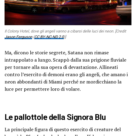
Il Colony Hotel, dove gli angeli vanno a cibarsi delle luci dei neon. [Credit
Jason Ferguson
(
CC BY-NC-ND 2.0
)]
Ma, dicono le storie segrete, Satana non rimase
intrappolato a lungo. Scappò dalla sua prigione fluviale
per tornare alla sua opera di devastazione. Allineati
contro l’esercito di demoni erano gli angeli, che amano i
neon abbondanti di Miami perché ne mordicchiano la
luce per permettere loro di volare.
Le pallottole della Signora Blu
La principale figura di questo esercito di creature del