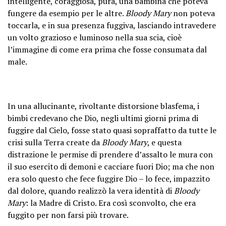
intelligente, coraggiosa, pura, una bambina che poteva
fungere da esempio per le altre.
Bloody Mary
non poteva
toccarla, e in sua presenza fuggiva, lasciando intravedere
un volto grazioso e luminoso nella sua scia, cioè
l’immagine di come era prima che fosse consumata dal
male.
In una allucinante, rivoltante distorsione blasfema, i
bimbi credevano che Dio, negli ultimi giorni prima di
fuggire dal Cielo, fosse stato quasi sopraffatto da tutte le
crisi sulla Terra create da
Bloody Mary
, e questa
distrazione le permise di prendere d’assalto le mura con
il suo esercito di demoni e cacciare fuori Dio; ma che non
era solo questo che fece fuggire Dio – lo fece, impazzito
dal dolore, quando realizzò la vera identità di
Bloody
Mary
: la Madre di Cristo. Era così sconvolto, che era
fuggito per non farsi più trovare.