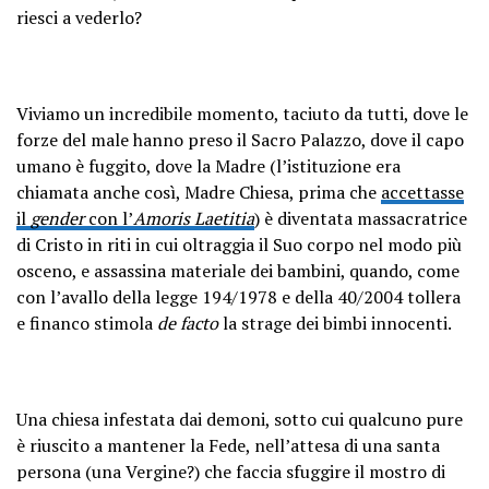
riesci a vederlo?
Viviamo un incredibile momento, taciuto da tutti, dove le
forze del male hanno preso il Sacro Palazzo, dove il capo
umano è fuggito, dove la Madre (l’istituzione era
chiamata anche così, Madre Chiesa, prima che
accettasse
il
gender
con l’
Amoris Laetitia
) è diventata massacratrice
di Cristo in riti in cui oltraggia il Suo corpo nel modo più
osceno, e assassina materiale dei bambini, quando, come
con l’avallo della legge 194/1978 e della 40/2004 tollera
e financo stimola
de facto
la strage dei bimbi innocenti.
Una chiesa infestata dai demoni, sotto cui qualcuno pure
è riuscito a mantener la Fede, nell’attesa di una santa
persona (una Vergine?) che faccia sfuggire il mostro di