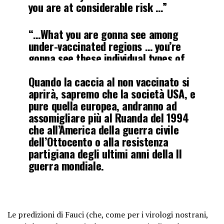
you are at considerable risk …”
“…What you are gonna see among
under-vaccinated regions … you’re
gonna see these individual types of
blips. It’s almost like it’s going to be
Quando la caccia al non vaccinato si
two Americas.”
aprirà, sapremo che la società USA, e
pic.twitter.com/0CEbqsxiAQ
pure quella europea, andranno ad
assomigliare più al Ruanda del 1994
— The Recount (@therecount)
June
che all’America della guerra civile
30, 2021
dell’Ottocento o alla resistenza
partigiana degli ultimi anni della II
guerra mondiale.
Le predizioni di Fauci (che, come per i virologi nostrani,