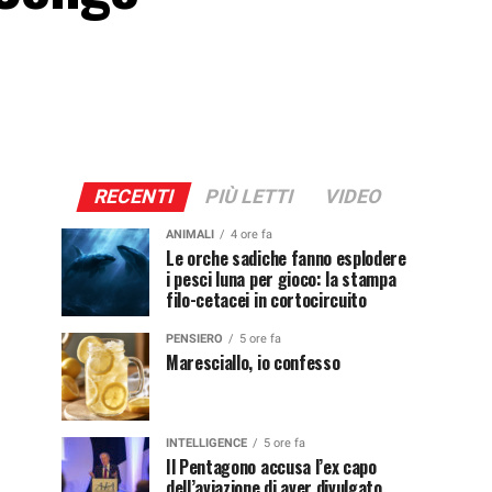
RECENTI
PIÙ LETTI
VIDEO
ANIMALI
4 ore fa
Le orche sadiche fanno esplodere
i pesci luna per gioco: la stampa
filo-cetacei in cortocircuito
PENSIERO
5 ore fa
Maresciallo, io confesso
INTELLIGENCE
5 ore fa
Il Pentagono accusa l’ex capo
dell’aviazione di aver divulgato