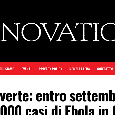
CHI SIAMO
EVENTI
PRIVACY POLICY
NEWSLETTERA
CONTATTO
verte: entro settem
8.000 casi di Ebola in