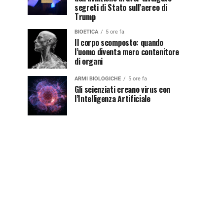
segreti di Stato sull’aereo di
Trump
BIOETICA
5 ore fa
Il corpo scomposto: quando
l’uomo diventa mero contenitore
di organi
ARMI BIOLOGICHE
5 ore fa
Gli scienziati creano virus con
l’Intelligenza Artificiale