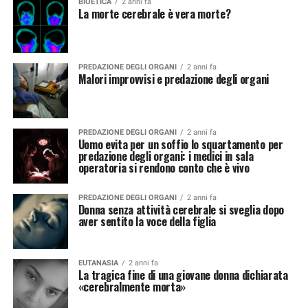
BIOETICA
2 anni fa
La morte cerebrale è vera morte?
PREDAZIONE DEGLI ORGANI
2 anni fa
Malori improvvisi e predazione degli organi
PREDAZIONE DEGLI ORGANI
2 anni fa
Uomo evita per un soffio lo squartamento per
predazione degli organi: i medici in sala
operatoria si rendono conto che è vivo
PREDAZIONE DEGLI ORGANI
2 anni fa
Donna senza attività cerebrale si sveglia dopo
aver sentito la voce della figlia
EUTANASIA
2 anni fa
La tragica fine di una giovane donna dichiarata
«cerebralmente morta»