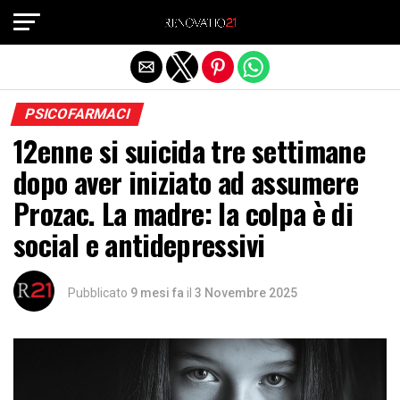
Exit mobile version
PSICOFARMACI
12enne si suicida tre settimane
dopo aver iniziato ad assumere
Prozac. La madre: la colpa è di
social e antidepressivi
Pubblicato
9 mesi fa
il
3 Novembre 2025