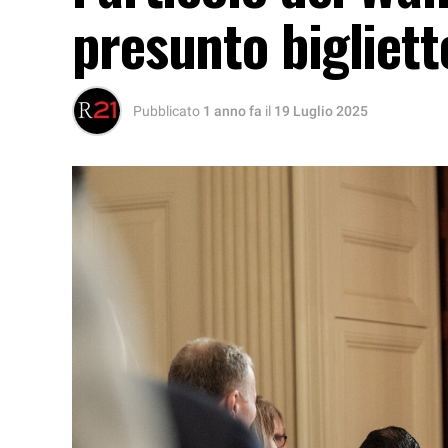
presunto bigliett
Pubblicato
1 anno fa
il
19 Luglio 2025