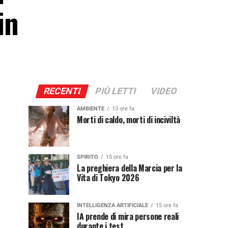
in
RECENTI
PIÙ LETTI
VIDEO
AMBIENTE
13 ore fa
Morti di caldo, morti di inciviltà
SPIRITO
15 ore fa
La preghiera della Marcia per la
Vita di Tokyo 2026
INTELLIGENZA ARTIFICIALE
15 ore fa
IA prende di mira persone reali
durante i test