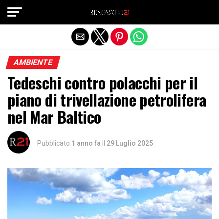
Exit mobile version
AMBIENTE
Tedeschi contro polacchi per il
piano di trivellazione petrolifera
nel Mar Baltico
Pubblicato
1 anno fa
il
29 Luglio 2025