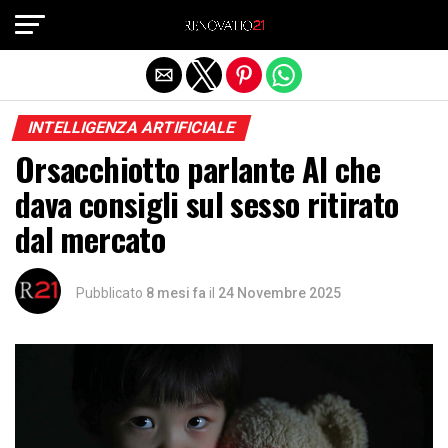
Exit mobile version
INTELLIGENZA ARTIFICIALE
Orsacchiotto parlante AI che
dava consigli sul sesso ritirato
dal mercato
Pubblicato
8 mesi fa
il
24 Novembre 2025