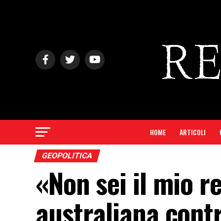
HOME
ARTICOLI
GEOPOLITICA
«Non sei il mio r
australiana contro