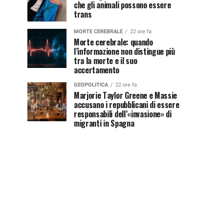
che gli animali possono essere
trans
MORTE CEREBRALE
22 ore fa
Morte cerebrale: quando
l’informazione non distingue più
tra la morte e il suo
accertamento
GEOPOLITICA
22 ore fa
Marjorie Taylor Greene e Massie
accusano i repubblicani di essere
responsabili dell’«invasione» di
migranti in Spagna