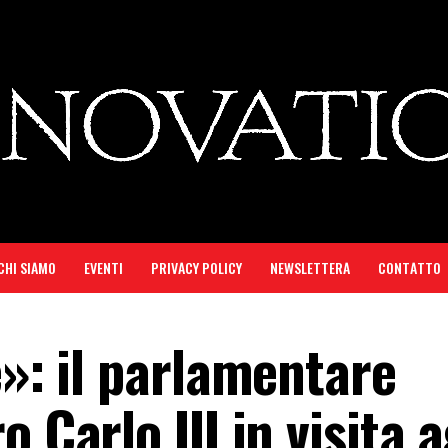
CHI SIAMO
EVENTI
PRIVACY POLICY
NEWSLETTERA
CONTATTO
e»: il parlamentare
 Carlo III in visita a