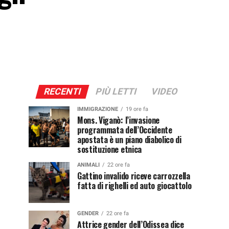
RECENTI
PIÙ LETTI
VIDEO
IMMIGRAZIONE
19 ore fa
Mons. Viganò: l’invasione
programmata dell’Occidente
apostata è un piano diabolico di
sostituzione etnica
ANIMALI
22 ore fa
Gattino invalido riceve carrozzella
fatta di righelli ed auto giocattolo
GENDER
22 ore fa
Attrice gender dell’Odissea dice