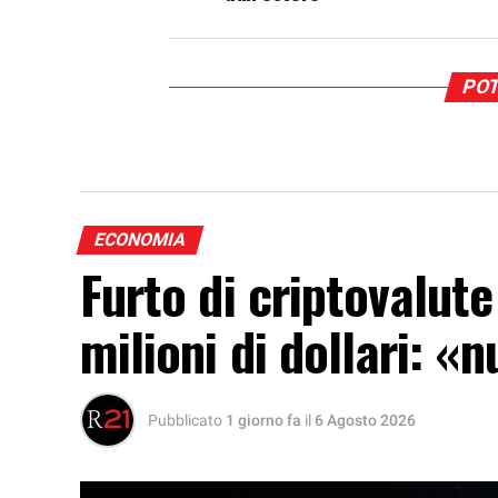
POT
ECONOMIA
Furto di criptovalute
milioni di dollari: «
Pubblicato
1 giorno fa
il
6 Agosto 2026