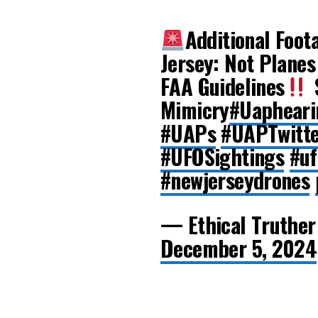
Additional Foot
Jersey: Not Planes
FAA Guidelines
Mimicry
#Uapheari
#UAPs
#UAPTwitt
#UFOSightings
#uf
#newjerseydrones
— Ethical Truthe
December 5, 2024