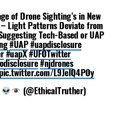
age of Drone Sighting’s in New
 – Light Patterns Deviate from
Suggesting Tech-Based or UAP
ng
#UAP
#uapdisclosure
er
#uapX
#UFOTwitter
odisclosure
#njdrones
pic.twitter.com/L9JeIQ4POy
r
(@EthicalTruther)