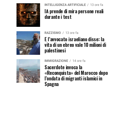
INTELLIGENZA ARTIFICIALE
13 ore fa
IA prende di mira persone reali
durante i test
RAZZISMO
13 ore fa
E l’avvocato israeliano disse: la
vita di un ebreo vale 10 milioni di
palestinesi
IMMIGRAZIONE
14 ore fa
Sacerdote invoca la
«Reconquista» del Marocco dopo
l’ondata di migranti islamici in
Spagna