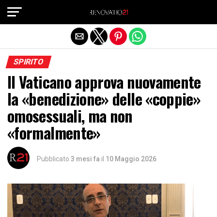
Exit mobile version
SPIRITO
Il Vaticano approva nuovamente
la «benedizione» delle «coppie»
omosessuali, ma non
«formalmente»
Pubblicato
3 mesi fa
il
10 Maggio 2026