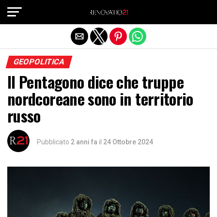
Exit mobile version
GEOPOLITICA
Il Pentagono dice che truppe
nordcoreane sono in territorio
russo
Pubblicato
2 anni fa
il
24 Ottobre 2024