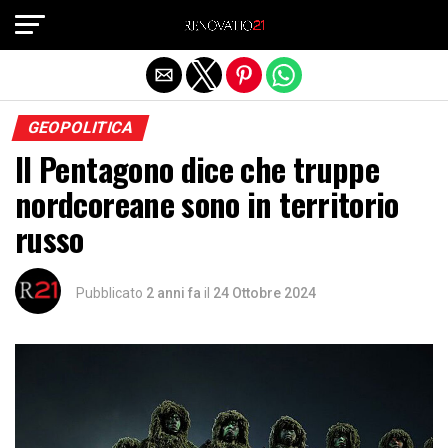
Exit mobile version
GEOPOLITICA
Il Pentagono dice che truppe
nordcoreane sono in territorio
russo
Pubblicato
2 anni fa
il
24 Ottobre 2024