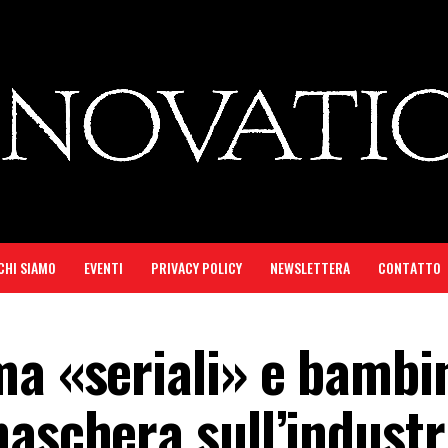
CHI SIAMO
EVENTI
PRIVACY POLICY
NEWSLETTERA
CONTATTO
a «seriali» e bambin
aschera sull’industr