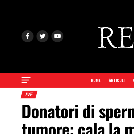
HOME
ARTICOLI
IVF
Donatori di sperm
tumore: cala la m