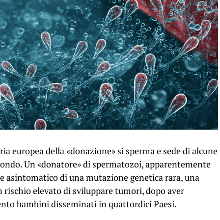
tria europea della «donazione» si sperma e sede di alcune
 mondo. Un «donatore» di spermatozoi, apparentemente
tore asintomatico di una mutazione genetica rara, una
n rischio elevato di sviluppare tumori, dopo aver
cento bambini disseminati in quattordici Paesi.