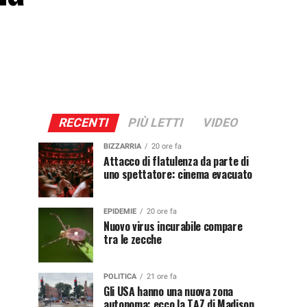
RECENTI
PIÙ LETTI
VIDEO
BIZZARRIA
20 ore fa
Attacco di flatulenza da parte di
uno spettatore: cinema evacuato
EPIDEMIE
20 ore fa
Nuovo virus incurabile compare
tra le zecche
POLITICA
21 ore fa
Gli USA hanno una nuova zona
autonoma: ecco la TAZ di Madison