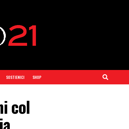
SOSTIENICI
SHOP
i col
ia