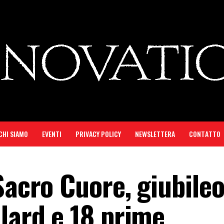
CHI SIAMO
EVENTI
PRIVACY POLICY
NEWSLETTERA
CONTATTO
Sacro Cuore, giubile
lard e 18 prime