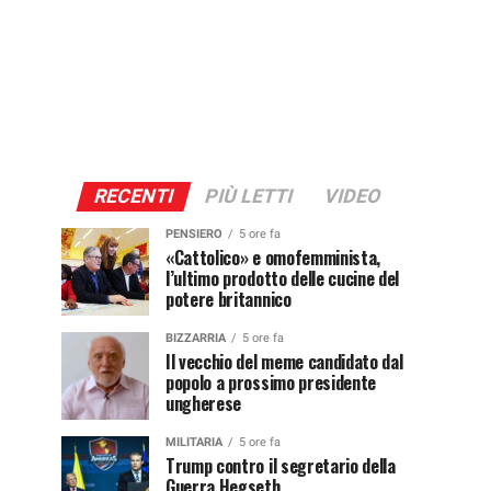
RECENTI
PIÙ LETTI
VIDEO
PENSIERO
5 ore fa
«Cattolico» e omofemminista,
l’ultimo prodotto delle cucine del
potere britannico
BIZZARRIA
5 ore fa
Il vecchio del meme candidato dal
popolo a prossimo presidente
ungherese
MILITARIA
5 ore fa
Trump contro il segretario della
Guerra Hegseth