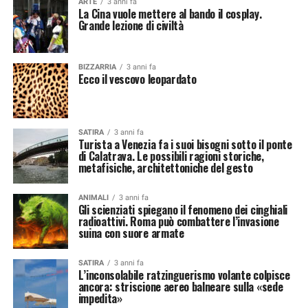
ARTE
3 anni fa
La Cina vuole mettere al bando il cosplay.
Grande lezione di civiltà
BIZZARRIA
3 anni fa
Ecco il vescovo leopardato
SATIRA
3 anni fa
Turista a Venezia fa i suoi bisogni sotto il ponte
di Calatrava. Le possibili ragioni storiche,
metafisiche, architettoniche del gesto
ANIMALI
3 anni fa
Gli scienziati spiegano il fenomeno dei cinghiali
radioattivi. Roma può combattere l’invasione
suina con suore armate
SATIRA
3 anni fa
L’inconsolabile ratzinguerismo volante colpisce
ancora: striscione aereo balneare sulla «sede
impedita»