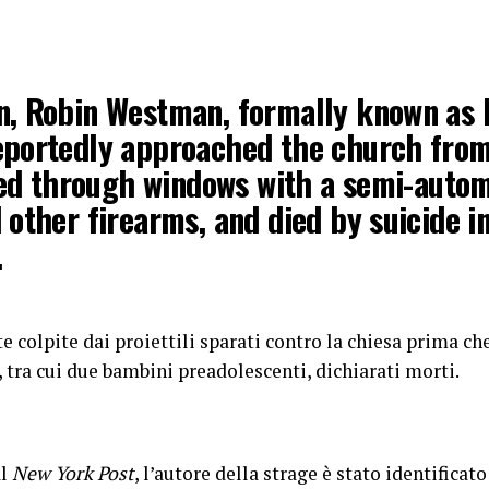
, Robin Westman, formally known as 
portedly approached the church from
red through windows with a semi-auto
other firearms, and died by suicide i
.
court records confirm that Robin We
colpite dai proiettili sparati contro la chiesa prima che
r.com/2Afw1hrjVb
, tra cui due bambini preadolescenti, dichiarati morti.
Brandi (@BostonBrandi100)
August 2
al
New York Post
, l’autore della strage è stato identific