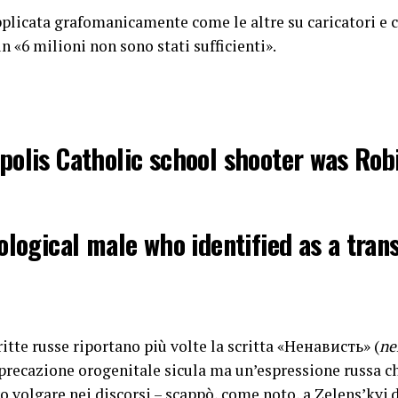
applicata grafomanicamente come le altre su caricatori e c
n «6 milioni non sono stati sufficienti».
olis Catholic school shooter was Rob
ological male who identified as a tra
his guns and magazines were things lik
ritte russe riportano più volte la scritta «Ненависть» (
ne
 “6 million was not enough” (referrin
mprecazione orogenitale sicula ma un’espressione russa ch
 “for the children,” “I’m…
o volgare nei discorsi –
scappò, come noto, a Zelens’kyj d