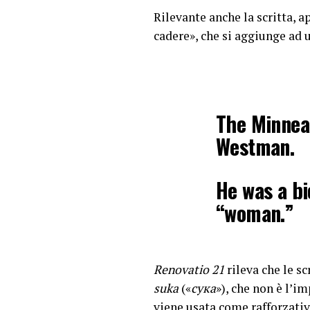
Rilevante anche la scritta, 
cadere», che si aggiunge ad u
The Minneap
Westman.
He was a bi
“woman.”
Written on 
Renovatio 21
rileva che le sc
Trump now,”
suka
(«
сука
»), che non è l’i
Holocaust),
viene usata come rafforzativ