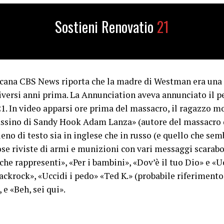
Sostieni Renovatio
21
icana CBS News riporta che la madre di Westman era una 
diversi anni prima. La Annunciation aveva annunciato il 
 In video apparsi ore prima del massacro, il ragazzo mo
assassino di Sandy Hook Adam Lanza» (autore del massacro
ieno di testo sia in inglese che in russo (e quello che s
e riviste di armi e munizioni con vari messaggi scarabocc
 che rappresenti», «Per i bambini», «Dov’è il tuo Dio» e 
ckrock», «Uccidi i pedo» «Ted K.» (probabile riferiment
e «Beh, sei qui».