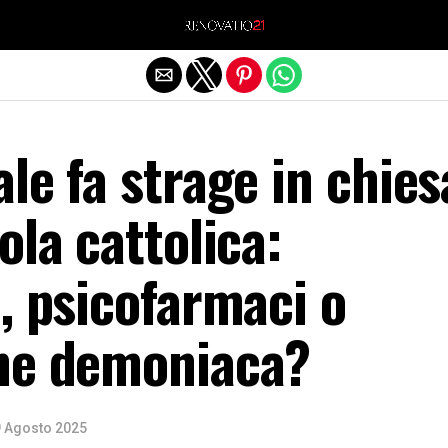
Exit mobile version
le fa strage in chies
ola cattolica:
, psicofarmaci o
ne demoniaca?
 Agosto 2025