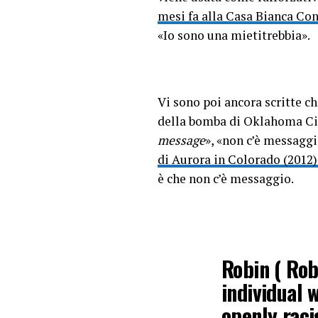
pic.twitte
mesi fa alla Casa Bianca Co
«Io sono una mietitrebbia».
— Leftism
Vi sono poi ancora scritte c
della bomba di Oklahoma City
message
», «non c’è messaggi
di Aurora in Colorado (2012
è che non c’è messaggio.
Robin ( Rob
individual 
openly rac