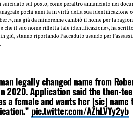
i suicidato sul posto, come peraltro annunciato nei docum
nagrafe pochi anni fa in virtù della sua identificazione c
obert», ma già da minorenne cambiò il nome per la ragione
 che il suo nome rifletta tale identificazione», ha scritto
in giù, stanno riportando l’accaduto usando per l’assass
.
man legally changed name from Robe
in 2020. Application said the then-tee
 as a female and wants her [sic] name t
fication.”
pic.twitter.com/AZhLVYy2yb
 Hasson (@peterjhasson)
August 27, 