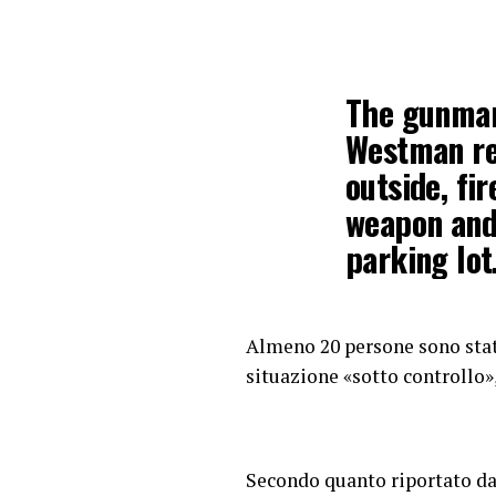
The gunman
Westman re
outside, fi
weapon and 
parking lot
Minnesota 
Almeno 20 persone sono state 
pic.twitte
situazione «sotto controllo»
— Boston 
Secondo quanto riportato d