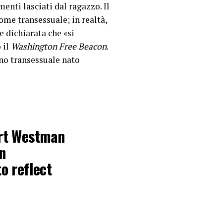
enti lasciati dal ragazzo. Il
ome transessuale; in realtà,
 dichiarata che «si
 il
Washington Free Beacon
.
ino transessuale nato
rt Westman
n
o reflect
2025