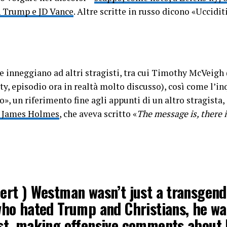
r.com/KGEauspsTQ
n Trump e JD Vance
. Altre scritte in russo dicono «Uccidit
 (@LeftismForU)
August 27, 2025
he inneggiano ad altri stragisti, tra cui Timothy McVeigh
, episodio ora in realtà molto discusso), così come l’in
o», un riferimento fine agli appunti di un altro stragista, 
) James Holmes
, che aveva scritto «
The message is, there 
ert ) Westman wasn’t just a transgend
who hated Trump and Christians, he wa
ist, making offensive comments about