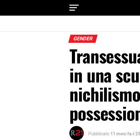
GENDER
Transessua
in una scu
nichilismo
possessio
Pubblicato
11 mesi fa
il
29