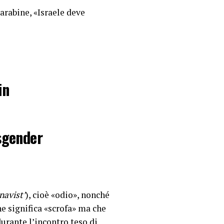
arabine, «Israele deve
in
nsgender
e “kill
navist’
), cioè «odio», nonché
g to the
e significa «scrofa» ma che
urante l’incontro teso di