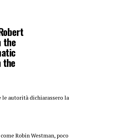
Robert
 the
matic
n the
stman,…
 le autorità dichiarassero la
7, 2025
ato come Robin Westman, poco