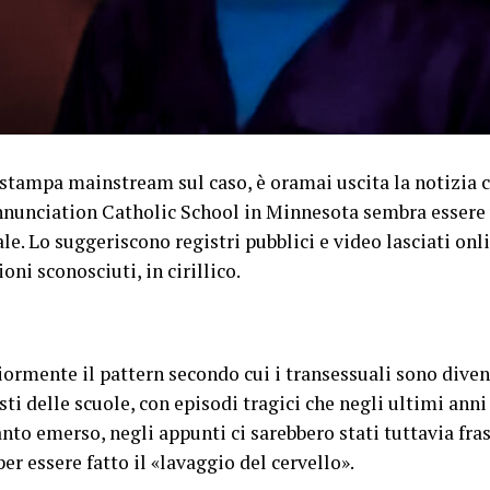
 stampa mainstream sul caso, è oramai uscita la notizia c
nnunciation Catholic School in Minnesota sembra essere 
e. Lo suggeriscono registri pubblici e video lasciati onli
ioni sconosciuti, in cirillico.
riormente il pattern secondo cui i transessuali sono diven
sti delle scuole, con episodi tragici che negli ultimi anni
o emerso, negli appunti ci sarebbero stati tuttavia fra
per essere fatto il «lavaggio del cervello».