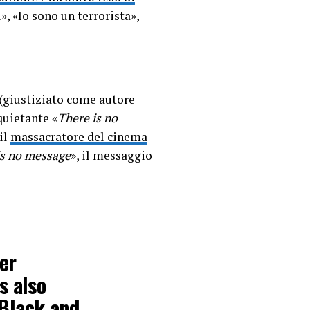
i», «Io sono un terrorista»,
 (giustiziato come autore
quietante «
There is no
il
massacratore del cinema
is no message
», il messaggio
er
s also
 Black and