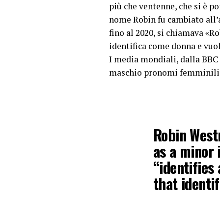
più che ventenne, che si è po
nome Robin fu cambiato all’a
fino al 2020, si chiamava «R
identifica come donna e vuole
I media mondiali, dalla BBC 
maschio pronomi femminili
Robin West
as a minor 
“identifies
that identi
— Peter J.