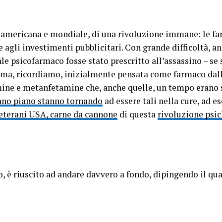
e americana e mondiale, di una rivoluzione immane: le f
 agli investimenti pubblicitari. Con grande difficoltà, an
e psicofarmaco fosse stato prescritto all’assassino – se 
tima, ricordiamo, inizialmente pensata come farmaco dall
mine e metanfetamine che, anche quelle, un tempo erano 
ano piano stanno tornando
ad essere tali nella cure, ad 
eterani USA, carne da cannone
di questa
rivoluzione psi
o, è riuscito ad andare davvero a fondo, dipingendo il qua