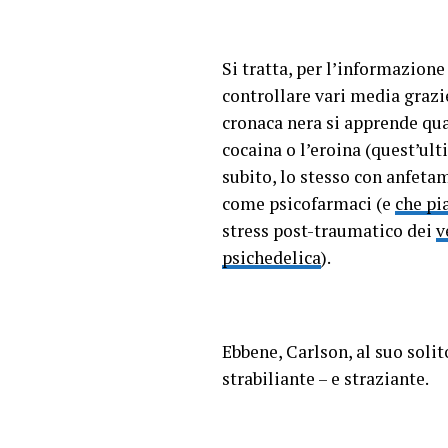
Si tratta, per l’informazion
controllare vari media grazie
cronaca nera si apprende qual
cocaina o l’eroina (quest’ul
subito, lo stesso con anfeta
come psicofarmaci (e
che pi
stress post-traumatico dei
v
psichedelica
).
Ebbene, Carlson, al suo solit
strabiliante – e straziante.