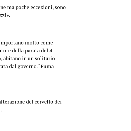
cune ma poche eccezioni, sono
zzi».
 comportano molto come
tore della parata del 4
 abitano in un solitario
ovata dal governo. “Fuma
alterazione del cervello dei
.