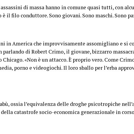
i assassini di massa hanno in comune quasi tutti, con al
o è il filo conduttore. Sono giovani. Sono maschi. Sono pa
ini in America che improvvisamente assomigliano e si
 parlando di Robert Crimo, il giovane, bizzarro massacra
o Chicago. «Non è un attacco. È proprio vero. Come Crimo,
edia, porno e videogiochi. Il loro sballo per l’erba appr
abù, ossia l’equivalenza delle droghe psicotropiche nell’
 della catastrofe socio-economica generazionale in corso