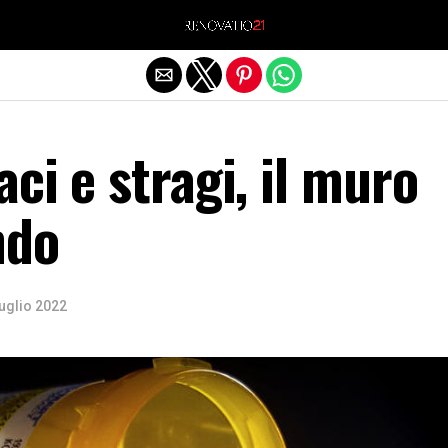
Exit mobile version
ci e stragi, il muro
ndo
uglio 2022