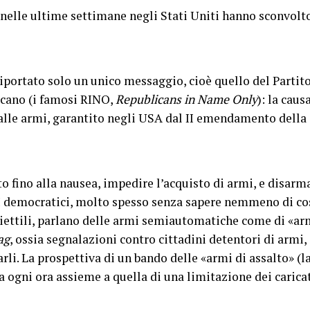
te nelle ultime settimane negli Stati Uniti hanno sconvolt
portato solo un unico messaggio, cioè quello del Parti
icano (i famosi RINO,
Republicans in Name Only
): la caus
 alle armi, garantito negli USA dal II emendamento dell
to fino alla nausea, impedire l’acquisto di armi, e disarm
. I democratici, molto spesso senza sapere nemmeno di c
oiettili, parlano delle armi semiautomatiche come di «ar
ag
, ossia segnalazioni contro cittadini detentori di armi,
rli. La prospettiva di un bando delle «armi di assalto» (l
a ogni ora assieme a quella di una limitazione dei caricat