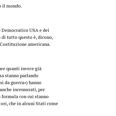
o il mondo.
to Democratico USA e dei
a di tutto questo è, dicono,
a Costituzione americana.
are quanti invece già
osa stanno parlando
mi da guerra») hanno
 anche incensurati, per
a formula con cui stanno
ori, che in alcuni Stati come