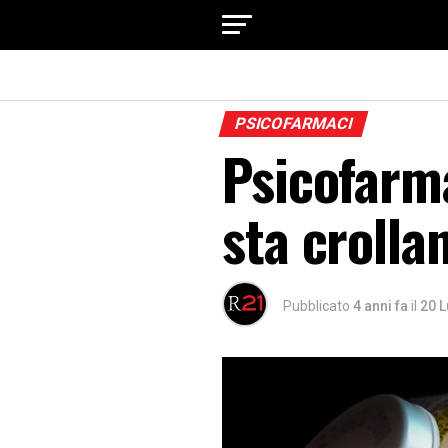
PSICOFARMACI
Psicofarma
sta crolla
Pubblicato
4 anni fa
il
20 L