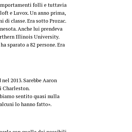
omportamenti folli e tuttavia
oloft e Luvox. Un anno prima,
 di classe. Era sotto Prozac.
nnesota. Anche lui prendeva
thern Illinois University.
ha sparato a 82 persone. Era
d nel 2013. Sarebbe Aaron
i Charleston.
biamo sentito quasi nulla
alcuni lo hanno fatto».
narla con quella dei possibili