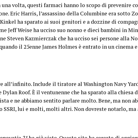
 una volta, questi farmaci hanno lo scopo di prevenire c
ne. Eric Harris, l’assassino della Columbine era sotto Z
inkel ha sparato ai suoi genitori e a dozzine di compagni
me Jeff Weise ha ucciso suo nonno e dieci bambini in Mi
enne Steven Kazmierczak che ha ucciso sei persone alla Nor
 quando il 25enne James Holmes è entrato in un cinema e 
e all’infinito. Include il tiratore al Washington Navy Yar
e Dylan Roof. È il ventunenne che ha sparato alla chiesa d
sta e ne abbiamo sentito parlare molto. Bene, ma non ab
 SSRI, lui e molti, molti altri. Non dovreste notarlo, ma 
enovatio 21
ha già visto
. Questo sito ha cercato di aggior