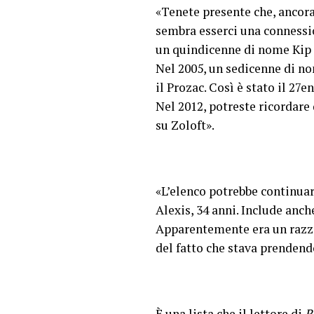
«Tenete presente che, ancora
sembra esserci una connessio
un quindicenne di nome Kip K
Nel 2005, un sedicenne di no
il Prozac. Così è stato il 27
Nel 2012, potreste ricordare
su Zoloft».
«L’elenco potrebbe continuar
Alexis, 34 anni. Include anch
Apparentemente era un razzi
del fatto che stava prendendo
È una lista che
il lettore di
R