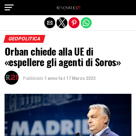
Exit mobile version
GEOPOLITICA
Orban chiede alla UE di
«espellere gli agenti di Soros»
Pubblicato
1 anno fa
il
17 Marzo 2025