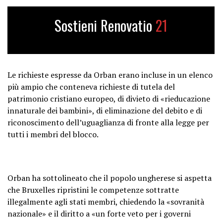
3. Restore the competences
unlawfully taken from nations.
Sostieni Renovatio
21
4. National sovereignty and a…
— Orbán Viktor (@PM_ViktorOrban)
March 15, 2025
Le richieste espresse da Orban erano incluse in un elenco
più ampio che conteneva richieste di tutela del
patrimonio cristiano europeo, di divieto di «rieducazione
innaturale dei bambini», di eliminazione del debito e di
riconoscimento dell’uguaglianza di fronte alla legge per
tutti i membri del blocco.
Orban ha sottolineato che il popolo ungherese si aspetta
che Bruxelles ripristini le competenze sottratte
illegalmente agli stati membri, chiedendo la «sovranità
nazionale» e il diritto a «un forte veto per i governi