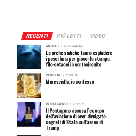
RECENTI
PIÙ LETTI
VIDEO
ANIMALI
42 minuti fa
Le orche sadiche fanno esplodere
i pesci luna per gioco: la stampa
filo-cetacei in cortocircuito
PENSIERO
2 ore fa
Maresciallo, io confesso
INTELLIGENCE
2 ore fa
Il Pentagono accusa l’ex capo
dell’aviazione di aver divulgato
segreti di Stato sull’aereo di
Trump