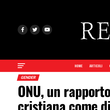
HOME
ARTICOLI
GENDER
ONU, un rapporto
cristiana come d