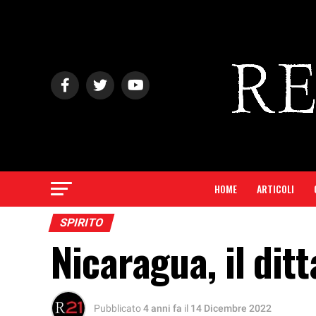
HOME
ARTICOLI
SPIRITO
Nicaragua, il dit
Pubblicato
4 anni fa
il
14 Dicembre 2022