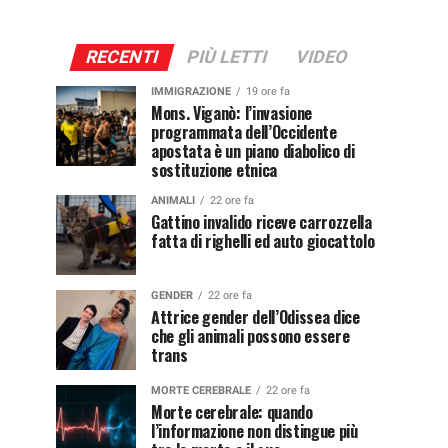
RECENTI
PIÙ LETTI
VIDEO
IMMIGRAZIONE
19 ore fa
Mons. Viganò: l’invasione
programmata dell’Occidente
apostata è un piano diabolico di
sostituzione etnica
ANIMALI
22 ore fa
Gattino invalido riceve carrozzella
fatta di righelli ed auto giocattolo
GENDER
22 ore fa
Attrice gender dell’Odissea dice
che gli animali possono essere
trans
MORTE CEREBRALE
22 ore fa
Morte cerebrale: quando
l’informazione non distingue più