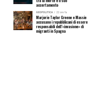
tra la morte e il suo
accertamento
GEOPOLITICA
22 ore fa
Marjorie Taylor Greene e Massie
accusano i repubblicani di essere
responsabili dell’«invasione» di
migranti in Spagna