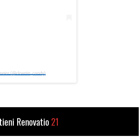
rmeier (@clownin_candy)
tieni Renovatio
21