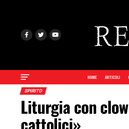
HOME
ARTICOLI
SPIRITO
Liturgia con clow
cattolici»