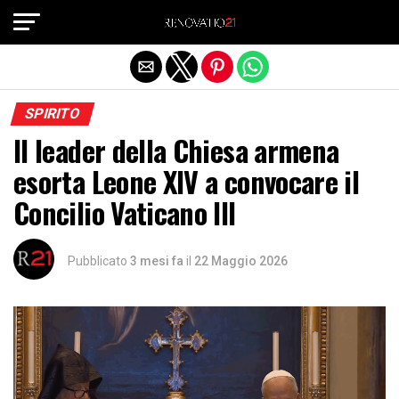
Exit mobile version
SPIRITO
Il leader della Chiesa armena
esorta Leone XIV a convocare il
Concilio Vaticano III
Pubblicato
3 mesi fa
il
22 Maggio 2026