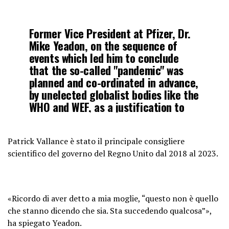
Former Vice President at Pfizer, Dr.
Mike Yeadon, on the sequence of
events which led him to conclude
that the so-called "pandemic" was
planned and co-ordinated in advance,
by unelected globalist bodies like the
WHO and WEF, as a justification to
deliberately depopulate the…
pic.twitter.com/qDcuhNimKg
Patrick Vallance è stato il principale consigliere
scientifico del governo del Regno Unito dal 2018 al 2023.
— Wide Awake Media
(@wideawake_media)
May 6, 2023
«Ricordo di aver detto a mia moglie, “questo non è quello
che stanno dicendo che sia. Sta succedendo qualcosa”»,
ha spiegato Yeadon.