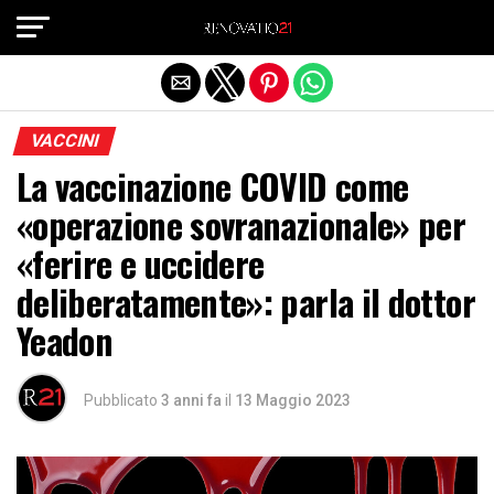
Exit mobile version
VACCINI
La vaccinazione COVID come
«operazione sovranazionale» per
«ferire e uccidere
deliberatamente»: parla il dottor
Yeadon
Pubblicato
3 anni fa
il
13 Maggio 2023