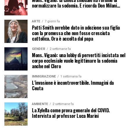
Mons. Viganò: la chiesa sinodale ha l’ordine di
normalizzare la sodomia. E ricorda Don Milani…
ARTE
7 giorni fa
Patti Smith avrebbe dato in adozione sua figlia
con la promessa che non fosse cresciuta
cattolica. Ora è accolta dal papa
GENDER
2 settimane fa
Mons. Viganò: una lobby di pervertiti incistata nel
corpo ecclesiale vuole legittimare la sodomia
anche nel Clero
IMMIGRAZIONE
1 settimana fa
L’invasione è incontrovertibile. Immagini da
Ceuta
AMBIENTE
2 settimane fa
La Xylella come prova generale del COVID.
Intervista al professor Luca Marini