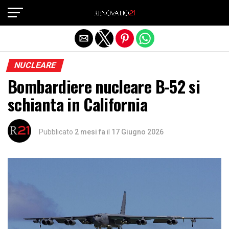
Exit mobile version
NUCLEARE
Bombardiere nucleare B-52 si
schianta in California
Pubblicato
2 mesi fa
il
17 Giugno 2026