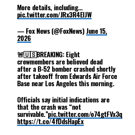
More details, including…
pic.twitter.com/JRx3R4ElJW
— Fox News (@FoxNews)
June 15,
2026
🚨🇺🇸BREAKING: Eight
crewmembers are believed dead
after a B-52 bomber crashed shortly
after takeoff from Edwards Air Force
Base near Los Angeles this morning.
Officials say initial indications are
that the crash was “not
survivable.”
pic.twitter.com/o74gtFVx3q
https://t.co/4fDdsHapEx