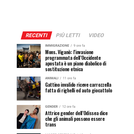
RECENTI
PIÙ LETTI
VIDEO
IMMIGRAZIONE
9 ore fa
Mons. Viganò: l’invasione
programmata dell’Occidente
apostata è un piano diabolico di
sostituzione etnica
ANIMALI
11 ore fa
Gattino invalido riceve carrozzella
fatta di righelli ed auto giocattolo
GENDER
12 ore fa
Attrice gender dell’Odissea dice
che gli animali possono essere
trans