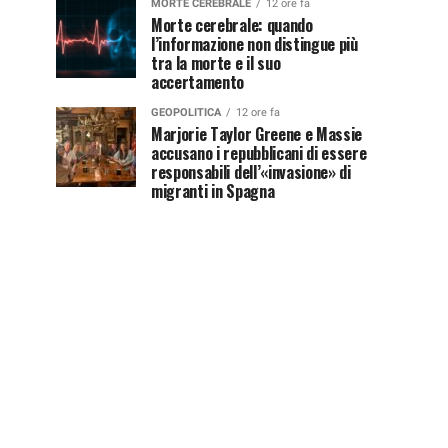
MORTE CEREBRALE
12 ore fa
Morte cerebrale: quando
l’informazione non distingue più
tra la morte e il suo
accertamento
GEOPOLITICA
12 ore fa
Marjorie Taylor Greene e Massie
accusano i repubblicani di essere
responsabili dell’«invasione» di
migranti in Spagna