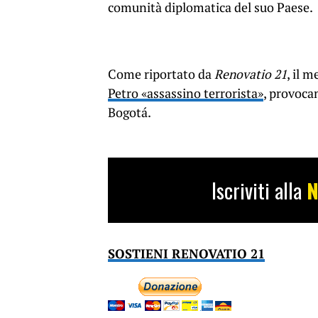
comunità diplomatica del suo Paese.
Come riportato da
Renovatio 21
, il 
Petro «assassino terrorista»
, provocan
Bogotá.
Iscriviti alla
N
SOSTIENI RENOVATIO 21