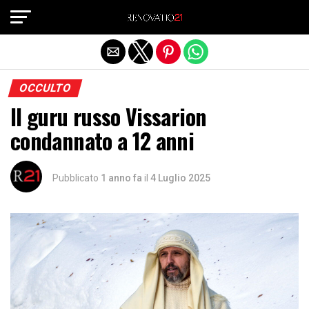
Exit mobile version
OCCULTO
Il guru russo Vissarion
condannato a 12 anni
Pubblicato
1 anno fa
il
4 Luglio 2025