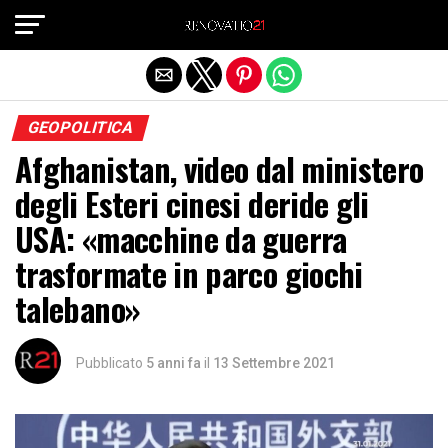
Exit mobile version
GEOPOLITICA
Afghanistan, video dal ministero
degli Esteri cinesi deride gli
USA: «macchine da guerra
trasformate in parco giochi
talebano»
Pubblicato
5 anni fa
il
13 Settembre 2021